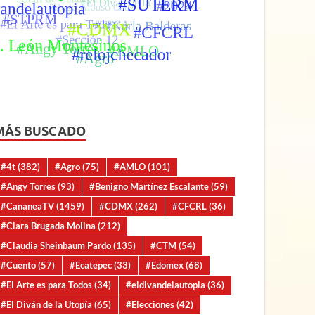
MÁS BUSCADO
#4t
(382)
#Agro
(75)
#AMLO
(101)
#Angy Torres
(93)
#Benigno Martínez Escalante
(59)
#CananeaTV
(1459)
#CDMX
(262)
#CFCRL
(36)
#Clara Brugada Molina
(212)
#Claudia Sheinbaum Pardo
(135)
#CTM
(54)
#Cuento
(57)
#Ecatepec
(33)
#Edomex
(68)
#El Arte es para Todos
(34)
#eldivandelautopia
(36)
#El Diván de la Utopía
(65)
#Elecciones
(42)