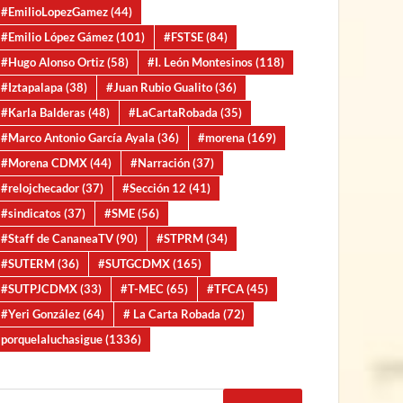
#EmilioLopezGamez
(44)
#Emilio López Gámez
(101)
#FSTSE
(84)
#Hugo Alonso Ortiz
(58)
#I. León Montesinos
(118)
#Iztapalapa
(38)
#Juan Rubio Gualito
(36)
#Karla Balderas
(48)
#LaCartaRobada
(35)
#Marco Antonio García Ayala
(36)
#morena
(169)
#Morena CDMX
(44)
#Narración
(37)
#relojchecador
(37)
#Sección 12
(41)
#sindicatos
(37)
#SME
(56)
#Staff de CananeaTV
(90)
#STPRM
(34)
#SUTERM
(36)
#SUTGCDMX
(165)
#SUTPJCDMX
(33)
#T-MEC
(65)
#TFCA
(45)
#Yeri González
(64)
# La Carta Robada
(72)
porquelaluchasigue
(1336)