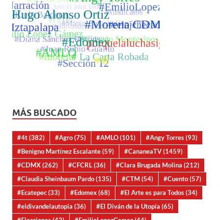
MÁS BUSCADO
#4t
(382)
#Agro
(75)
#AMLO
(101)
#Angy Torres
(93)
#Benigno Martínez Escalante
(59)
#CananeaTV
(1459)
#CDMX
(262)
#CFCRL
(36)
#Clara Brugada Molina
(212)
#Claudia Sheinbaum Pardo
(135)
#CTM
(54)
#Cuento
(57)
#Ecatepec
(33)
#Edomex
(68)
#El Arte es para Todos
(34)
#eldivandelautopia
(36)
#El Diván de la Utopía
(65)
#Elecciones
(42)
#EmilioLopezGamez
(44)