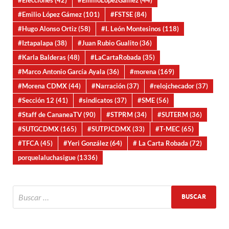
#Emilio López Gámez
(101)
#FSTSE
(84)
#Hugo Alonso Ortiz
(58)
#I. León Montesinos
(118)
#Iztapalapa
(38)
#Juan Rubio Gualito
(36)
#Karla Balderas
(48)
#LaCartaRobada
(35)
#Marco Antonio García Ayala
(36)
#morena
(169)
#Morena CDMX
(44)
#Narración
(37)
#relojchecador
(37)
#Sección 12
(41)
#sindicatos
(37)
#SME
(56)
#Staff de CananeaTV
(90)
#STPRM
(34)
#SUTERM
(36)
#SUTGCDMX
(165)
#SUTPJCDMX
(33)
#T-MEC
(65)
#TFCA
(45)
#Yeri González
(64)
# La Carta Robada
(72)
porquelaluchasigue
(1336)