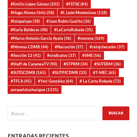
#Emilio López Gámez
(101)
#FSTSE
(84)
#Hugo Alonso Ortiz
(58)
#I. León Montesinos
(118)
#Iztapalapa
(38)
#Juan Rubio Gualito
(36)
#Karla Balderas
(48)
#LaCartaRobada
(35)
#Marco Antonio García Ayala
(36)
#morena
(169)
#Morena CDMX
(44)
#Narración
(37)
#relojchecador
(37)
#Sección 12
(41)
#sindicatos
(37)
#SME
(56)
#Staff de CananeaTV
(90)
#STPRM
(34)
#SUTERM
(36)
#SUTGCDMX
(165)
#SUTPJCDMX
(33)
#T-MEC
(65)
#TFCA
(45)
#Yeri González
(64)
# La Carta Robada
(72)
porquelaluchasigue
(1335)
ENTRADAS RECIENTES