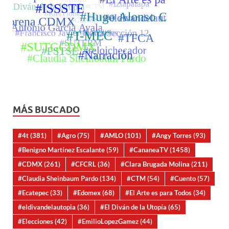
MÁS BUSCADO
#4t
(381)
#Agro
(75)
#AMLO
(101)
#Angy Torres
(93)
#Benigno Martínez Escalante
(59)
#CananeaTV
(1458)
#CDMX
(261)
#CFCRL
(36)
#Clara Brugada Molina
(211)
#Claudia Sheinbaum Pardo
(134)
#CTM
(54)
#Cuento
(57)
#Ecatepec
(33)
#Edomex
(68)
#El Arte es para Todos
(34)
#eldivandelautopia
(36)
#El Diván de la Utopía
(65)
#Elecciones
(42)
#EmilioLopezGamez
(44)