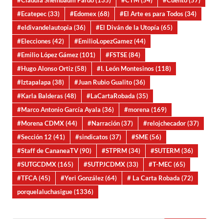
#Claudia Sheinbaum Pardo
(135)
#CTM
(54)
#Cuento
(57)
#Ecatepec
(33)
#Edomex
(68)
#El Arte es para Todos
(34)
#eldivandelautopia
(36)
#El Diván de la Utopía
(65)
#Elecciones
(42)
#EmilioLopezGamez
(44)
#Emilio López Gámez
(101)
#FSTSE
(84)
#Hugo Alonso Ortiz
(58)
#I. León Montesinos
(118)
#Iztapalapa
(38)
#Juan Rubio Gualito
(36)
#Karla Balderas
(48)
#LaCartaRobada
(35)
#Marco Antonio García Ayala
(36)
#morena
(169)
#Morena CDMX
(44)
#Narración
(37)
#relojchecador
(37)
#Sección 12
(41)
#sindicatos
(37)
#SME
(56)
#Staff de CananeaTV
(90)
#STPRM
(34)
#SUTERM
(36)
#SUTGCDMX
(165)
#SUTPJCDMX
(33)
#T-MEC
(65)
#TFCA
(45)
#Yeri González
(64)
# La Carta Robada
(72)
porquelaluchasigue
(1336)