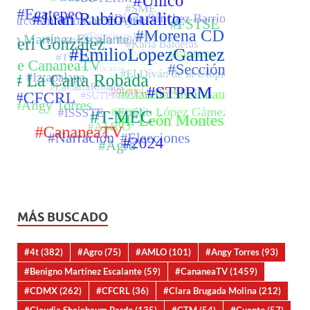
MÁS BUSCADO
#4t
(382)
#Agro
(75)
#AMLO
(101)
#Angy Torres
(93)
#Benigno Martínez Escalante
(59)
#CananeaTV
(1459)
#CDMX
(262)
#CFCRL
(36)
#Clara Brugada Molina
(212)